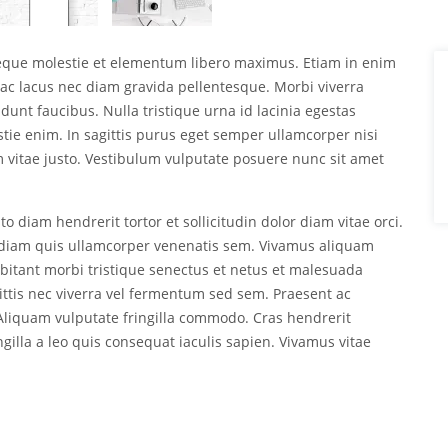
neque molestie et elementum libero maximus. Etiam in enim
ac lacus nec diam gravida pellentesque. Morbi viverra
dunt faucibus. Nulla tristique urna id lacinia egestas
estie enim. In sagittis purus eget semper ullamcorper nisi
vitae justo. Vestibulum vulputate posuere nunc sit amet
o diam hendrerit tortor et sollicitudin dolor diam vitae orci.
ed diam quis ullamcorper venenatis sem. Vivamus aliquam
abitant morbi tristique senectus et netus et malesuada
ittis nec viverra vel fermentum sed sem. Praesent ac
. Aliquam vulputate fringilla commodo. Cras hendrerit
ingilla a leo quis consequat iaculis sapien. Vivamus vitae